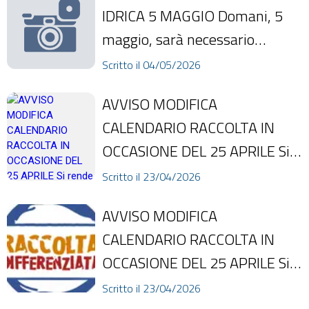
IDRICA 5 MAGGIO Domani, 5
maggio, sarà necessario
interrompere la fornitura
Scritto il 04/05/2026
d'acqua a partire da...
AVVISO MODIFICA
CALENDARIO RACCOLTA IN
OCCASIONE DEL 25 APRILE Si
rende noto alla cittadinanza
Scritto il 23/04/2026
che, come comunicato da L...
AVVISO MODIFICA
CALENDARIO RACCOLTA IN
OCCASIONE DEL 25 APRILE Si
rende noto alla cittadinanza
Scritto il 23/04/2026