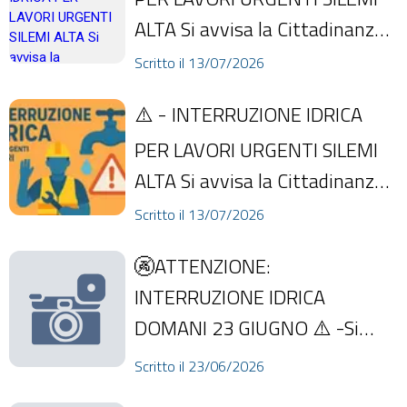
ALTA Si avvisa la Cittadinanza
che mercoledì 15 luglio, a
Scritto il 13/07/2026
partire dal...
⚠️ - INTERRUZIONE IDRICA
PER LAVORI URGENTI SILEMI
ALTA Si avvisa la Cittadinanza
che mercoledì 15 luglio, a
Scritto il 13/07/2026
partire dal...
🚱ATTENZIONE:
INTERRUZIONE IDRICA
DOMANI 23 GIUGNO ⚠️ -Si
avvisa la cittadinanza che
Scritto il 23/06/2026
domani, 23 giugno, a partire