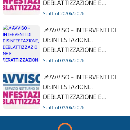
DEBLATTIZZAZIONE E
DERATTIZZAZIONE NELLA
Scritto il 20/04/2026
NOTTE TRA 20 E 21 APRILE In
📌AVVISO - INTERVENTI DI
attuazion...
DISINFESTAZIONE,
DEBLATTIZZAZIONE E
DERATTIZZAZIONE NELLA
Scritto il 07/04/2026
NOTTE TRA 14 E 15 APRILE In
📌AVVISO - INTERVENTI DI
attuazion...
DISINFESTAZIONE,
DEBLATTIZZAZIONE E
DERATTIZZAZIONE NELLA
Scritto il 07/04/2026
NOTTE TRA 14 E 15 APRILE In
attuazion...