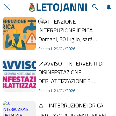
🚱ATTENZIONE
INTERRUZIONE IDRICA
Domani, 30 luglio, sarà
necessario, a partire dalle ore
Scritto il 29/07/2026
5:00, interrompere la
📌AVVISO - INTERVENTI DI
fornitura...
DISINFESTAZIONE,
DEBLATTIZZAZIONE E
DERATTIZZAZIONE NELLA
Scritto il 21/07/2026
NOTTE TRA 27 E 28 LUGLIO In
⚠️ - INTERRUZIONE IDRICA
attuazion...
PER LAVORI URGENTI SILEMI