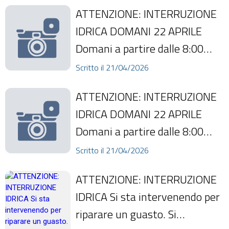
che, come comunicato da L...
ATTENZIONE: INTERRUZIONE
IDRICA DOMANI 22 APRILE
Domani a partire dalle 8:00
verrà interrotta l'erogazione
Scritto il 21/04/2026
idrica per ul...
ATTENZIONE: INTERRUZIONE
IDRICA DOMANI 22 APRILE
Domani a partire dalle 8:00
verrà interrotta l'erogazione
Scritto il 21/04/2026
idrica per ul...
ATTENZIONE: INTERRUZIONE
IDRICA Si sta intervenendo per
riparare un guasto. Si