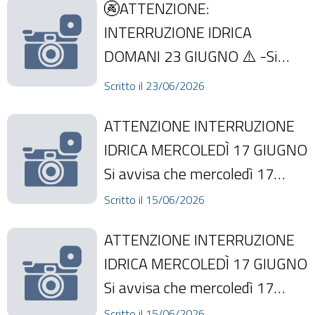
🚱ATTENZIONE:
dalle...
INTERRUZIONE IDRICA
DOMANI 23 GIUGNO ⚠️ -Si
avvisa la cittadinanza che
Scritto il 23/06/2026
domani, 23 giugno, a partire
ATTENZIONE INTERRUZIONE
dalle...
IDRICA MERCOLEDÌ 17 GIUGNO
Si avvisa che mercoledì 17
giugno alle ore 8:00 sarà
Scritto il 15/06/2026
necessario inter...
ATTENZIONE INTERRUZIONE
IDRICA MERCOLEDÌ 17 GIUGNO
Si avvisa che mercoledì 17
giugno alle ore 8:00 sarà
Scritto il 15/06/2026