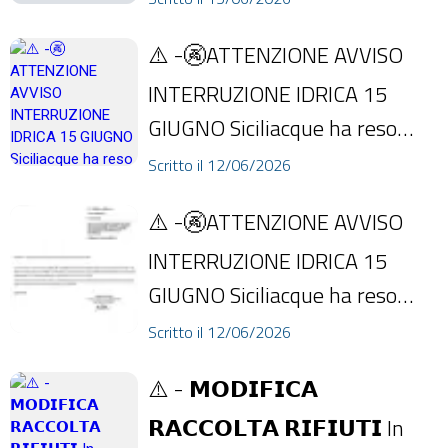
necessario inter...
⚠️ -🚱ATTENZIONE AVVISO
INTERRUZIONE IDRICA 15
GIUGNO Siciliacque ha reso
noto che a partire dalle ore
Scritto il 12/06/2026
8:00 del 15 giugn...
⚠️ -🚱ATTENZIONE AVVISO
INTERRUZIONE IDRICA 15
GIUGNO Siciliacque ha reso
noto che a partire dalle ore
Scritto il 12/06/2026
8:00 del 15 giugn...
⚠️ - 𝗠𝗢𝗗𝗜𝗙𝗜𝗖𝗔
𝗥𝗔𝗖𝗖𝗢𝗟𝗧𝗔 𝗥𝗜𝗙𝗜𝗨𝗧𝗜 In