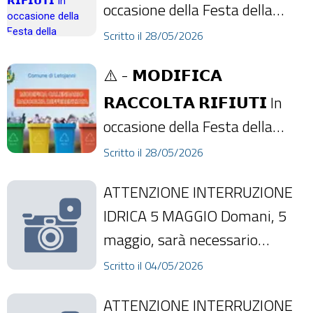
occasione della Festa della
Repubblica, il calendario della
Scritto il 28/05/2026
rac...
⚠️ - 𝗠𝗢𝗗𝗜𝗙𝗜𝗖𝗔
𝗥𝗔𝗖𝗖𝗢𝗟𝗧𝗔 𝗥𝗜𝗙𝗜𝗨𝗧𝗜 In
occasione della Festa della
Repubblica, il calendario della
Scritto il 28/05/2026
rac...
ATTENZIONE INTERRUZIONE
IDRICA 5 MAGGIO Domani, 5
maggio, sarà necessario
interrompere la fornitura
Scritto il 04/05/2026
d'acqua a partire da...
ATTENZIONE INTERRUZIONE