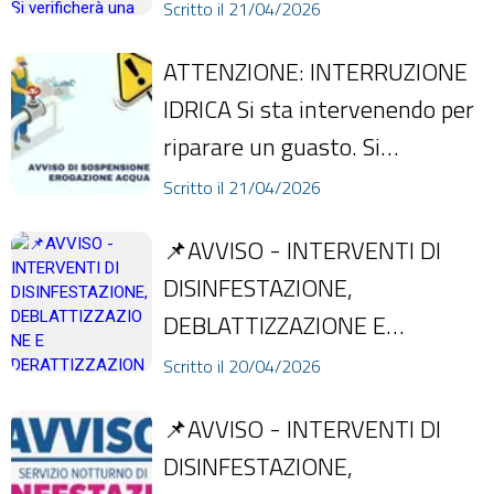
verificherà una momentanea
Scritto il 21/04/2026
interruzione i...
ATTENZIONE: INTERRUZIONE
IDRICA Si sta intervenendo per
riparare un guasto. Si
verificherà una momentanea
Scritto il 21/04/2026
interruzione i...
📌AVVISO - INTERVENTI DI
DISINFESTAZIONE,
DEBLATTIZZAZIONE E
DERATTIZZAZIONE NELLA
Scritto il 20/04/2026
NOTTE TRA 20 E 21 APRILE In
📌AVVISO - INTERVENTI DI
attuazion...
DISINFESTAZIONE,